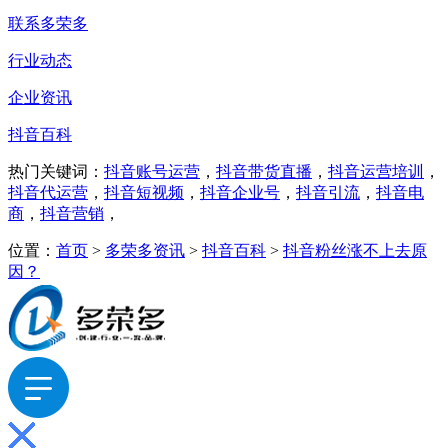
联系多荣多
行业动态
企业资讯
抖音百科
热门关键词：
抖音账号运营
，
抖音带货直播
，
抖音运营培训
，
抖音代运营
，
抖音短视频
，
抖音企业号
，
抖音引流
，
抖音电
商
，
抖音营销
，
位置：
首页
>
多荣多资讯
>
抖音百科
>
抖音粉丝涨不上去原
因？