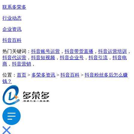
联系多荣多
行业动态
企业资讯
抖音百科
热门关键词：
抖音账号运营
，
抖音带货直播
，
抖音运营培训
，
抖音代运营
，
抖音短视频
，
抖音企业号
，
抖音引流
，
抖音电
商
，
抖音营销
，
位置：
首页
>
多荣多资讯
>
抖音百科
>
抖音粉丝多后怎么赚
钱？