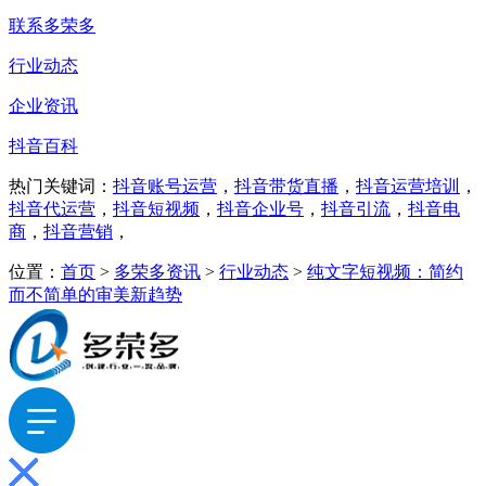
联系多荣多
行业动态
企业资讯
抖音百科
热门关键词：
抖音账号运营
，
抖音带货直播
，
抖音运营培训
，
抖音代运营
，
抖音短视频
，
抖音企业号
，
抖音引流
，
抖音电
商
，
抖音营销
，
位置：
首页
>
多荣多资讯
>
行业动态
>
纯文字短视频：简约
而不简单的审美新趋势