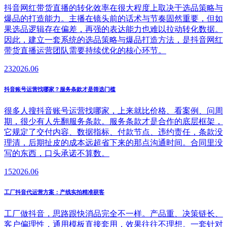
抖音网红带货直播的转化效率在很大程度上取决于选品策略与
爆品的打造能力。主播在镜头前的话术与节奏固然重要，但如
果选品逻辑存在偏差，再强的表达能力也难以拉动转化数据。
因此，建立一套系统的选品策略与爆品打造方法，是抖音网红
带货直播运营团队需要持续优化的核心环节。
23
2026.06
抖音账号运营找哪家？服务条款才是筛选门槛
很多人搜抖音账号运营找哪家，上来就比价格、看案例、问周
期，很少有人先翻服务条款。服务条款才是合作的底层框架，
它规定了交付内容、数据指标、付款节点、违约责任，条款没
理清，后期扯皮的成本远超省下来的那点沟通时间。合同里没
写的东西，口头承诺不算数。
15
2026.06
工厂抖音代运营方案：产线实拍精准获客
工厂做抖音，思路跟快消品完全不一样。产品重、决策链长、
客户偏理性，通用模板直接套用，效果往往不理想。一套针对