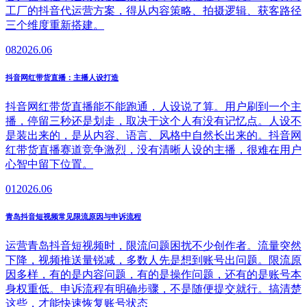
工厂的抖音代运营方案，得从内容策略、拍摄逻辑、获客路径
三个维度重新搭建。
08
2026.06
抖音网红带货直播：主播人设打造
抖音网红带货直播能不能跑通，人设说了算。用户刷到一个主
播，停留三秒还是划走，取决于这个人有没有记忆点。人设不
是装出来的，是从内容、语言、风格中自然长出来的。抖音网
红带货直播赛道竞争激烈，没有清晰人设的主播，很难在用户
心智中留下位置。
01
2026.06
青岛抖音短视频常见限流原因与申诉流程
运营青岛抖音短视频时，限流问题困扰不少创作者。流量突然
下降，视频推送量锐减，多数人先是想到账号出问题。限流原
因多样，有的是内容问题，有的是操作问题，还有的是账号本
身权重低。申诉流程有明确步骤，不是随便提交就行。搞清楚
这些，才能快速恢复账号状态