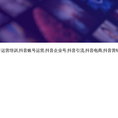
运营培训,抖音账号运营,抖音企业号,抖音引流,抖音电商,抖音营