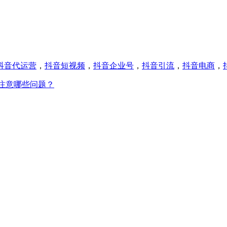
抖音代运营
，
抖音短视频
，
抖音企业号
，
抖音引流
，
抖音电商
，
注意哪些问题？