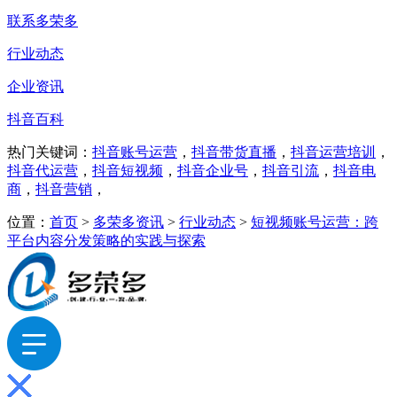
联系多荣多
行业动态
企业资讯
抖音百科
热门关键词：
抖音账号运营
，
抖音带货直播
，
抖音运营培训
，
抖音代运营
，
抖音短视频
，
抖音企业号
，
抖音引流
，
抖音电
商
，
抖音营销
，
位置：
首页
>
多荣多资讯
>
行业动态
>
短视频账号运营：跨
平台内容分发策略的实践与探索