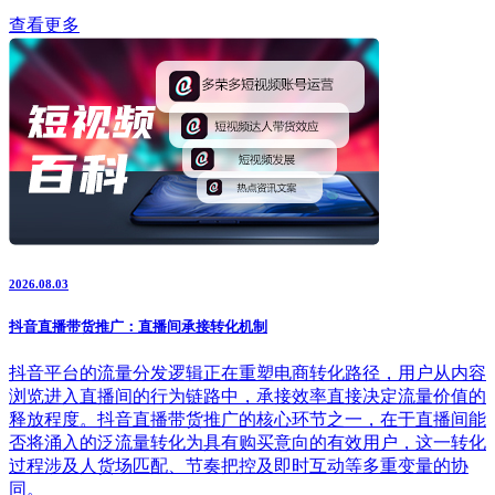
查看更多
2026.08.03
抖音直播带货推广：直播间承接转化机制
抖音平台的流量分发逻辑正在重塑电商转化路径，用户从内容
浏览进入直播间的行为链路中，承接效率直接决定流量价值的
释放程度。抖音直播带货推广的核心环节之一，在于直播间能
否将涌入的泛流量转化为具有购买意向的有效用户，这一转化
过程涉及人货场匹配、节奏把控及即时互动等多重变量的协
同。