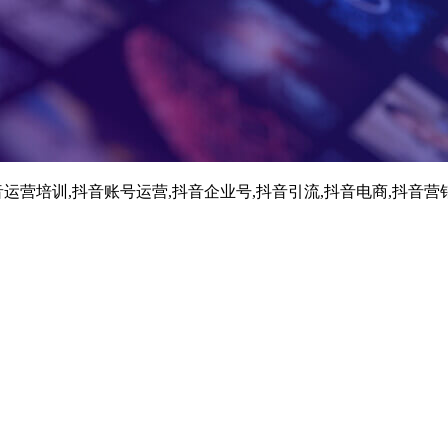
运营培训,抖音账号运营,抖音企业号,抖音引流,抖音电商,抖音营