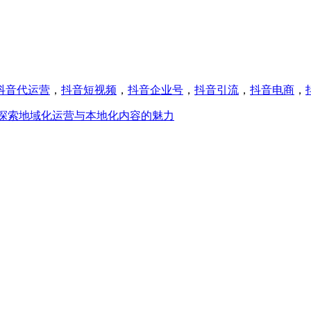
抖音代运营
，
抖音短视频
，
抖音企业号
，
抖音引流
，
抖音电商
，
探索地域化运营与本地化内容的魅力