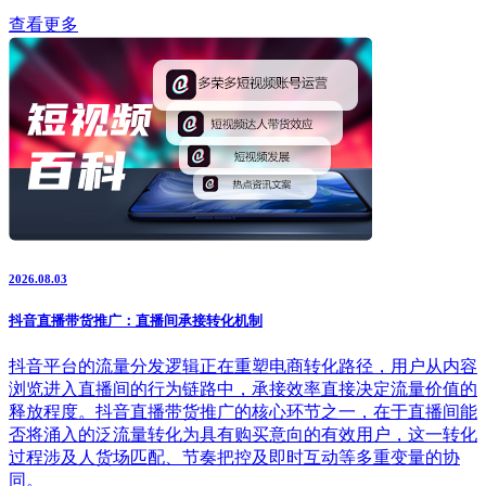
查看更多
2026.08.03
抖音直播带货推广：直播间承接转化机制
抖音平台的流量分发逻辑正在重塑电商转化路径，用户从内容
浏览进入直播间的行为链路中，承接效率直接决定流量价值的
释放程度。抖音直播带货推广的核心环节之一，在于直播间能
否将涌入的泛流量转化为具有购买意向的有效用户，这一转化
过程涉及人货场匹配、节奏把控及即时互动等多重变量的协
同。