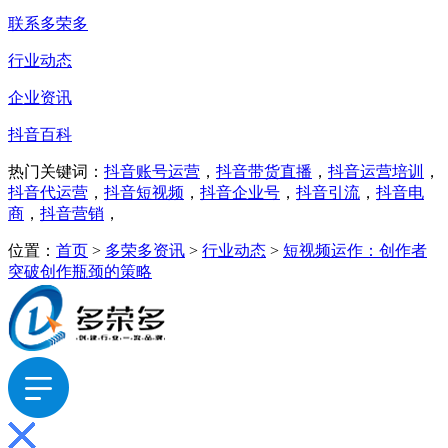
联系多荣多
行业动态
企业资讯
抖音百科
热门关键词：
抖音账号运营
，
抖音带货直播
，
抖音运营培训
，
抖音代运营
，
抖音短视频
，
抖音企业号
，
抖音引流
，
抖音电
商
，
抖音营销
，
位置：
首页
>
多荣多资讯
>
行业动态
>
短视频运作：创作者
突破创作瓶颈的策略