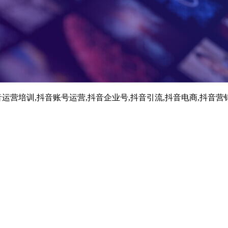
运营培训,抖音账号运营,抖音企业号,抖音引流,抖音电商,抖音营