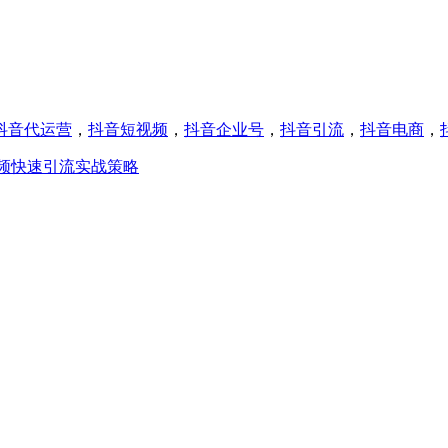
抖音代运营
，
抖音短视频
，
抖音企业号
，
抖音引流
，
抖音电商
，
频快速引流实战策略