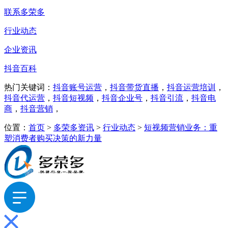
联系多荣多
行业动态
企业资讯
抖音百科
热门关键词：
抖音账号运营
，
抖音带货直播
，
抖音运营培训
，
抖音代运营
，
抖音短视频
，
抖音企业号
，
抖音引流
，
抖音电
商
，
抖音营销
，
位置：
首页
>
多荣多资讯
>
行业动态
>
短视频营销业务：重
塑消费者购买决策的新力量