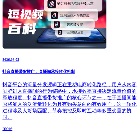
2026.08.03
抖音直播带货推广：直播间承接转化机制
抖音平台的流量分发逻辑正在重塑电商转化路径，用户从内容
浏览进入直播间的行为链路中，承接效率直接决定流量价值的
释放程度。抖音直播带货推广的核心环节之一，在于直播间能
否将涌入的泛流量转化为具有购买意向的有效用户，这一转化
过程涉及人货场匹配、节奏把控及即时互动等多重变量的协
同。
more