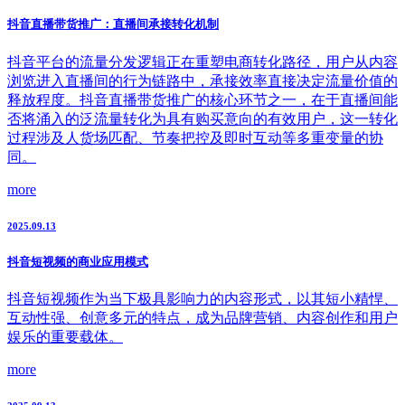
抖音直播带货推广：直播间承接转化机制
抖音平台的流量分发逻辑正在重塑电商转化路径，用户从内容
浏览进入直播间的行为链路中，承接效率直接决定流量价值的
释放程度。抖音直播带货推广的核心环节之一，在于直播间能
否将涌入的泛流量转化为具有购买意向的有效用户，这一转化
过程涉及人货场匹配、节奏把控及即时互动等多重变量的协
同。
more
2025.09.13
抖音短视频的商业应用模式
抖音短视频作为当下极具影响力的内容形式，以其短小精悍、
互动性强、创意多元的特点，成为品牌营销、内容创作和用户
娱乐的重要载体。
more