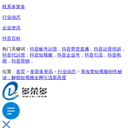
联系多荣多
行业动态
企业资讯
抖音百科
热门关键词：
抖音账号运营
，
抖音带货直播
，
抖音运营培训
，
抖音代运营
，
抖音短视频
，
抖音企业号
，
抖音引流
，
抖音电
商
，
抖音营销
，
位置：
首页
>
多荣多资讯
>
行业动态
>
美妆类短视频创作秘
诀：解锁短视频全网引流新高度