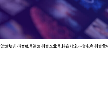
运营培训,抖音账号运营,抖音企业号,抖音引流,抖音电商,抖音营