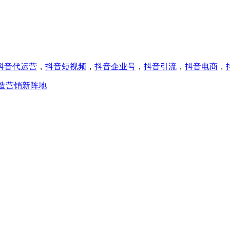
抖音代运营
，
抖音短视频
，
抖音企业号
，
抖音引流
，
抖音电商
，
造营销新阵地