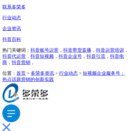
联系多荣多
行业动态
企业资讯
抖音百科
热门关键词：
抖音账号运营
，
抖音带货直播
，
抖音运营培训
，
抖音代运营
，
抖音短视频
，
抖音企业号
，
抖音引流
，
抖音电
商
，
抖音营销
，
位置：
首页
>
多荣多资讯
>
行业动态
>
短视频企业服务号：
热点话题营销的创新实践