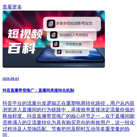
查看更多
2026.08.03
抖音直播带货推广：直播间承接转化机制
抖音平台的流量分发逻辑正在重塑电商转化路径，用户从内容
浏览进入直播间的行为链路中，承接效率直接决定流量价值的
释放程度。抖音直播带货推广的核心环节之一，在于直播间能
否将涌入的泛流量转化为具有购买意向的有效用户，这一转化
过程涉及人货场匹配、节奏把控及即时互动等多重变量的协
同。