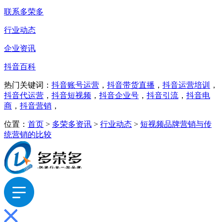
联系多荣多
行业动态
企业资讯
抖音百科
热门关键词：
抖音账号运营
，
抖音带货直播
，
抖音运营培训
，
抖音代运营
，
抖音短视频
，
抖音企业号
，
抖音引流
，
抖音电
商
，
抖音营销
，
位置：
首页
>
多荣多资讯
>
行业动态
>
短视频品牌营销与传
统营销的比较