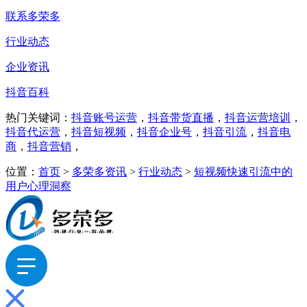
联系多荣多
行业动态
企业资讯
抖音百科
热门关键词：
抖音账号运营
，
抖音带货直播
，
抖音运营培训
，
抖音代运营
，
抖音短视频
，
抖音企业号
，
抖音引流
，
抖音电
商
，
抖音营销
，
位置：
首页
>
多荣多资讯
>
行业动态
>
短视频快速引流中的
用户心理洞察