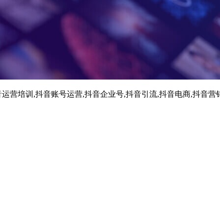
运营培训,抖音账号运营,抖音企业号,抖音引流,抖音电商,抖音营