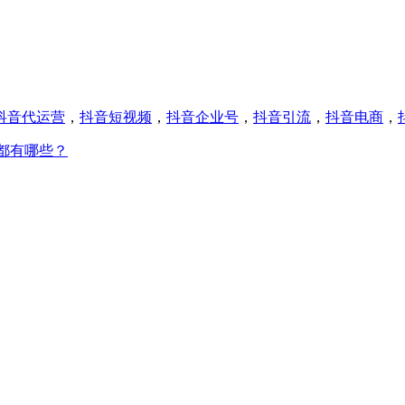
抖音代运营
，
抖音短视频
，
抖音企业号
，
抖音引流
，
抖音电商
，
都有哪些？