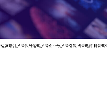
运营培训,抖音账号运营,抖音企业号,抖音引流,抖音电商,抖音营