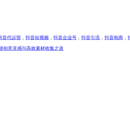
抖音代运营
，
抖音短视频
，
抖音企业号
，
抖音引流
，
抖音电商
，
锁创意灵感与高效素材收集之道