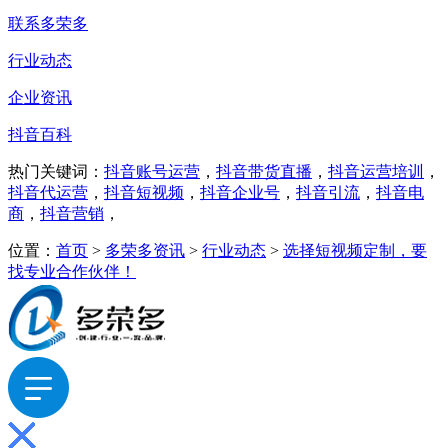
联系多荣多
行业动态
企业资讯
抖音百科
热门关键词：
抖音账号运营
，
抖音带货直播
，
抖音运营培训
，
抖音代运营
，
抖音短视频
，
抖音企业号
，
抖音引流
，
抖音电
商
，
抖音营销
，
位置：
首页
>
多荣多资讯
>
行业动态
>
选择短视频定制，要
找专业合作伙伴！