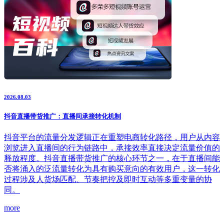
2026.08.03
抖音直播带货推广：直播间承接转化机制
抖音平台的流量分发逻辑正在重塑电商转化路径，用户从内容
浏览进入直播间的行为链路中，承接效率直接决定流量价值的
释放程度。抖音直播带货推广的核心环节之一，在于直播间能
否将涌入的泛流量转化为具有购买意向的有效用户，这一转化
过程涉及人货场匹配、节奏把控及即时互动等多重变量的协
同。
more