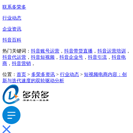
联系多荣多
行业动态
企业资讯
抖音百科
热门关键词：
抖音账号运营
，
抖音带货直播
，
抖音运营培训
，
抖音代运营
，
抖音短视频
，
抖音企业号
，
抖音引流
，
抖音电
商
，
抖音营销
，
位置：
首页
>
多荣多资讯
>
行业动态
>
短视频电商内容：创
新与迭代速度的双轮驱动分析