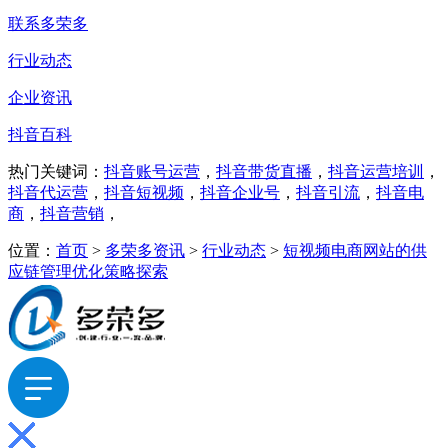
联系多荣多
行业动态
企业资讯
抖音百科
热门关键词：
抖音账号运营
，
抖音带货直播
，
抖音运营培训
，
抖音代运营
，
抖音短视频
，
抖音企业号
，
抖音引流
，
抖音电
商
，
抖音营销
，
位置：
首页
>
多荣多资讯
>
行业动态
>
短视频电商网站的供
应链管理优化策略探索