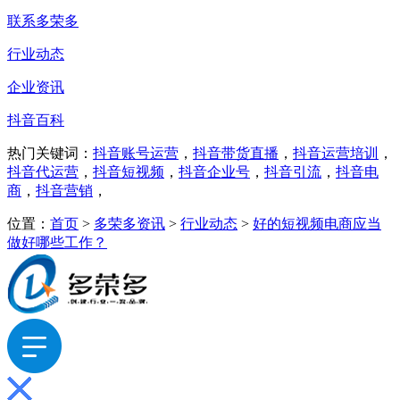
联系多荣多
行业动态
企业资讯
抖音百科
热门关键词：
抖音账号运营
，
抖音带货直播
，
抖音运营培训
，
抖音代运营
，
抖音短视频
，
抖音企业号
，
抖音引流
，
抖音电
商
，
抖音营销
，
位置：
首页
>
多荣多资讯
>
行业动态
>
好的短视频电商应当
做好哪些工作？