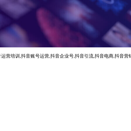
运营培训,抖音账号运营,抖音企业号,抖音引流,抖音电商,抖音营