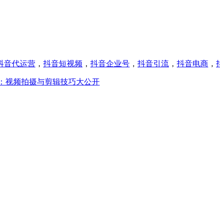
抖音代运营
，
抖音短视频
，
抖音企业号
，
抖音引流
，
抖音电商
，
：视频拍摄与剪辑技巧大公开