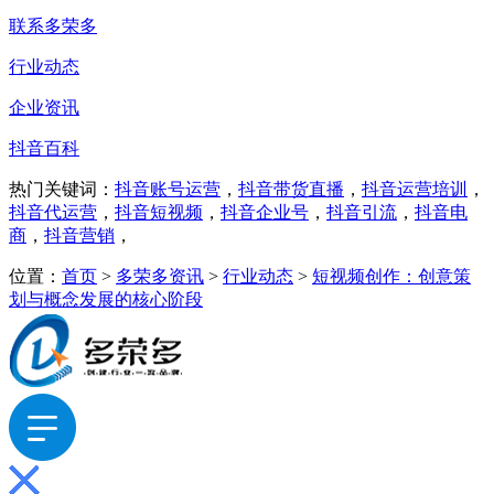
联系多荣多
行业动态
企业资讯
抖音百科
热门关键词：
抖音账号运营
，
抖音带货直播
，
抖音运营培训
，
抖音代运营
，
抖音短视频
，
抖音企业号
，
抖音引流
，
抖音电
商
，
抖音营销
，
位置：
首页
>
多荣多资讯
>
行业动态
>
短视频创作：创意策
划与概念发展的核心阶段