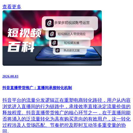
查看更多
2026.08.03
抖音直播带货推广：直播间承接转化机制
抖音平台的流量分发逻辑正在重塑电商转化路径，用户从内容
浏览进入直播间的行为链路中，承接效率直接决定流量价值的
释放程度。抖音直播带货推广的核心环节之一，在于直播间能
否将涌入的泛流量转化为具有购买意向的有效用户，这一转化
过程涉及人货场匹配、节奏把控及即时互动等多重变量的协
同。