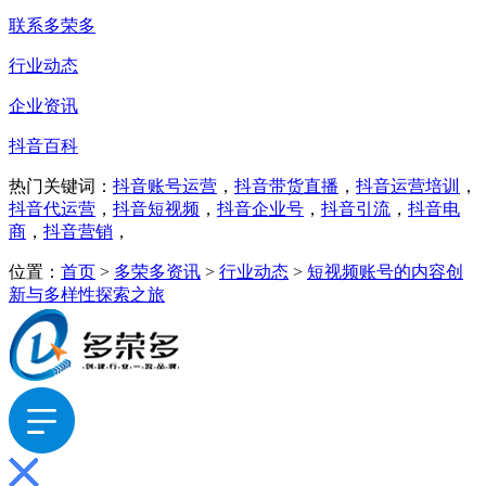
联系多荣多
行业动态
企业资讯
抖音百科
热门关键词：
抖音账号运营
，
抖音带货直播
，
抖音运营培训
，
抖音代运营
，
抖音短视频
，
抖音企业号
，
抖音引流
，
抖音电
商
，
抖音营销
，
位置：
首页
>
多荣多资讯
>
行业动态
>
短视频账号的内容创
新与多样性探索之旅