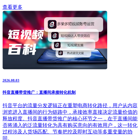
查看更多
2026.08.03
抖音直播带货推广：直播间承接转化机制
抖音平台的流量分发逻辑正在重塑电商转化路径，用户从内容
浏览进入直播间的行为链路中，承接效率直接决定流量价值的
释放程度。抖音直播带货推广的核心环节之一，在于直播间能
否将涌入的泛流量转化为具有购买意向的有效用户，这一转化
过程涉及人货场匹配、节奏把控及即时互动等多重变量的协
同。