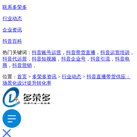
联系多荣多
行业动态
企业资讯
抖音百科
热门关键词：
抖音账号运营
，
抖音带货直播
，
抖音运营培训
，
抖音代运营
，
抖音短视频
，
抖音企业号
，
抖音引流
，
抖音电
商
，
抖音营销
，
位置：
首页
>
多荣多资讯
>
行业动态
>
抖音直播带货供应：
场景化设计提升转化率