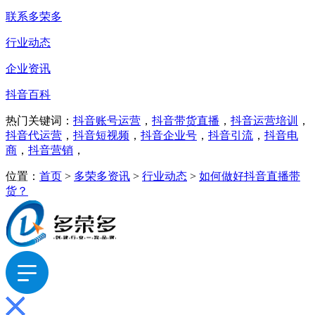
联系多荣多
行业动态
企业资讯
抖音百科
热门关键词：
抖音账号运营
，
抖音带货直播
，
抖音运营培训
，
抖音代运营
，
抖音短视频
，
抖音企业号
，
抖音引流
，
抖音电
商
，
抖音营销
，
位置：
首页
>
多荣多资讯
>
行业动态
>
如何做好抖音直播带
货？