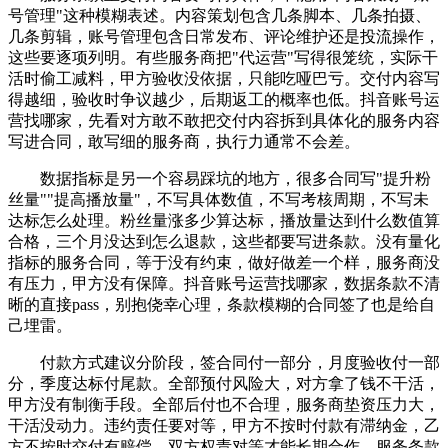
号管理"这种模糊表述。内容策划包含几条脚本、几条拍摄、
几条剪辑，账号管理包含日常发布、评论维护还是投流操作，
这些要逐项列明。有些服务商把"代运营"写得很笼统，实际干
活时偷工减料，甲方验收没依据，只能吃哑巴亏。交付内容写
得越细，验收时争议越少，后期返工的概率也低。抖音账号运
营找哪家，先看对方敢不敢把交付内容拆到具体化的服务内容
写进合同，敢写细的服务商，执行力通常不会差。
数据指标是另一个容易踩坑的地方，很多合同写"提升粉
丝量""提高播放量"，不写具体数值，不写考核周期，不写未
达标怎么处理。粉丝量涨多少算达标，播放量达到什么数值算
合格，三个月没达到怎么退款，这些都要写进条款。没有量化
指标的服务合同，等于没有约束，做好做差一个样，服务商没
有压力，甲方没有保障。抖音账号运营找哪家，数据条款不清
晰的直接pass，别抱侥幸心理，条款模糊的合同签了也是给自
己埋雷。
付款方式建议分阶段，签合同付一部分，月度验收付一部
分，季度达标付尾款。全部预付风险大，对方拿了钱不干活，
甲方没有制衡手段。全部后付也不合理，服务商垫资压力大，
干活没动力。违约责任要对等，甲方不按时付款有滞纳金，乙
方不按时交付有赔偿，双方权责对等才能长期合作。服务条款