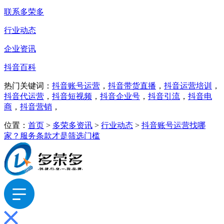
联系多荣多
行业动态
企业资讯
抖音百科
热门关键词：
抖音账号运营
，
抖音带货直播
，
抖音运营培训
，
抖音代运营
，
抖音短视频
，
抖音企业号
，
抖音引流
，
抖音电
商
，
抖音营销
，
位置：
首页
>
多荣多资讯
>
行业动态
>
抖音账号运营找哪
家？服务条款才是筛选门槛