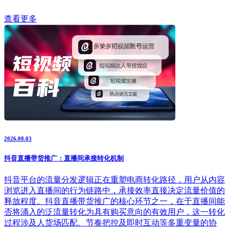
查看更多
2026.08.03
抖音直播带货推广：直播间承接转化机制
抖音平台的流量分发逻辑正在重塑电商转化路径，用户从内容
浏览进入直播间的行为链路中，承接效率直接决定流量价值的
释放程度。抖音直播带货推广的核心环节之一，在于直播间能
否将涌入的泛流量转化为具有购买意向的有效用户，这一转化
过程涉及人货场匹配、节奏把控及即时互动等多重变量的协