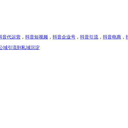
抖音代运营
，
抖音短视频
，
抖音企业号
，
抖音引流
，
抖音电商
，
公域引流到私域沉淀