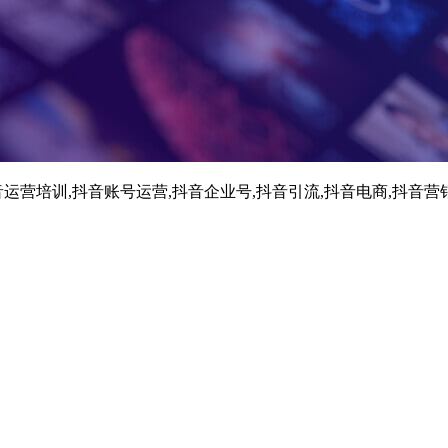
运营培训,抖音账号运营,抖音企业号,抖音引流,抖音电商,抖音营