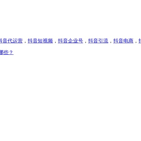
抖音代运营
，
抖音短视频
，
抖音企业号
，
抖音引流
，
抖音电商
，
哪些？