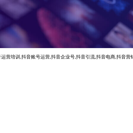
运营培训,抖音账号运营,抖音企业号,抖音引流,抖音电商,抖音营