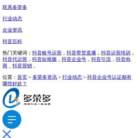
联系多荣多
行业动态
企业资讯
抖音百科
热门关键词：
抖音账号运营
，
抖音带货直播
，
抖音运营培训
，
抖音代运营
，
抖音短视频
，
抖音企业号
，
抖音引流
，
抖音电
商
，
抖音营销
，
位置：
首页
>
多荣多资讯
>
行业动态
>
抖音企业号认证都有
哪些好处？