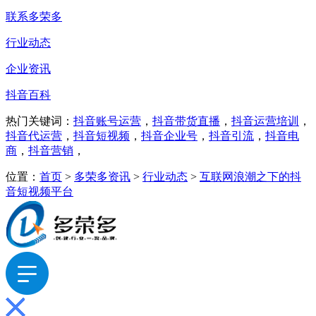
联系多荣多
行业动态
企业资讯
抖音百科
热门关键词：
抖音账号运营
，
抖音带货直播
，
抖音运营培训
，
抖音代运营
，
抖音短视频
，
抖音企业号
，
抖音引流
，
抖音电
商
，
抖音营销
，
位置：
首页
>
多荣多资讯
>
行业动态
>
互联网浪潮之下的抖
音短视频平台