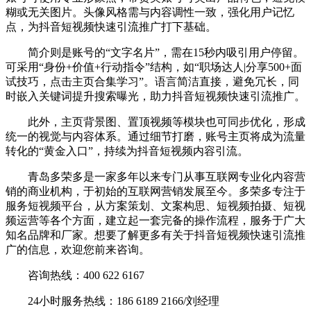
糊或无关图片。头像风格需与内容调性一致，强化用户记忆
点，为抖音短视频快速引流推广打下基础。
简介则是账号的“文字名片”，需在15秒内吸引用户停留。
可采用“身份+价值+行动指令”结构，如“职场达人|分享500+面
试技巧，点击主页合集学习”。语言简洁直接，避免冗长，同
时嵌入关键词提升搜索曝光，助力抖音短视频快速引流推广。
此外，主页背景图、置顶视频等模块也可同步优化，形成
统一的视觉与内容体系。通过细节打磨，账号主页将成为流量
转化的“黄金入口”，持续为抖音短视频内容引流。
青岛多荣多是一家多年以来专门从事互联网专业化内容营
销的商业机构，于初始的互联网营销发展至今。多荣多专注于
服务短视频平台，从方案策划、文案构思、短视频拍摄、短视
频运营等各个方面，建立起一套完备的操作流程，服务于广大
知名品牌和厂家。想要了解更多有关于抖音短视频快速引流推
广的信息，欢迎您前来咨询。
咨询热线：400 622 6167
24小时服务热线：186 6189 2166/刘经理