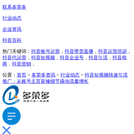
联系多荣多
行业动态
企业资讯
抖音百科
热门关键词：
抖音账号运营
，
抖音带货直播
，
抖音运营培训
，
抖音代运营
，
抖音短视频
，
抖音企业号
，
抖音引流
，
抖音电
商
，
抖音营销
，
位置：
首页
>
多荣多资讯
>
行业动态
>
抖音短视频快速引流
推广：从账号主页装修细节撬动流量增长