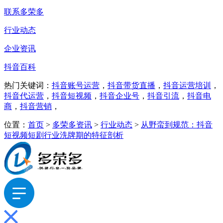
联系多荣多
行业动态
企业资讯
抖音百科
热门关键词：
抖音账号运营
，
抖音带货直播
，
抖音运营培训
，
抖音代运营
，
抖音短视频
，
抖音企业号
，
抖音引流
，
抖音电
商
，
抖音营销
，
位置：
首页
>
多荣多资讯
>
行业动态
>
从野蛮到规范：抖音
短视频短剧行业洗牌期的特征剖析