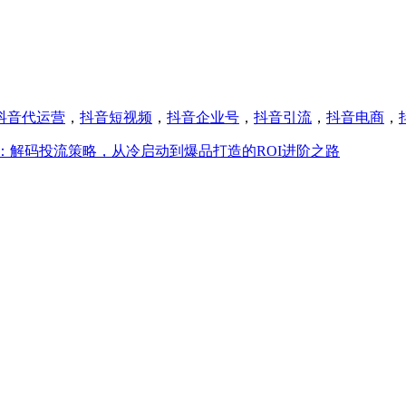
抖音代运营
，
抖音短视频
，
抖音企业号
，
抖音引流
，
抖音电商
，
：解码投流策略，从冷启动到爆品打造的ROI进阶之路