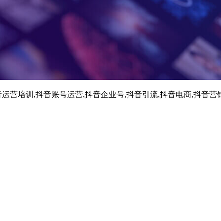
运营培训,抖音账号运营,抖音企业号,抖音引流,抖音电商,抖音营