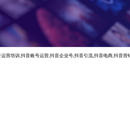
运营培训,抖音账号运营,抖音企业号,抖音引流,抖音电商,抖音营