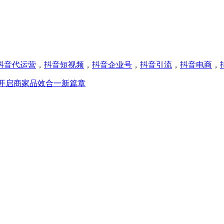
抖音代运营
，
抖音短视频
，
抖音企业号
，
抖音引流
，
抖音电商
，
开启商家品效合一新篇章