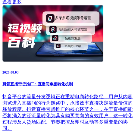
查看更多
2026.08.03
抖音直播带货推广：直播间承接转化机制
抖音平台的流量分发逻辑正在重塑电商转化路径，用户从内容
浏览进入直播间的行为链路中，承接效率直接决定流量价值的
释放程度。抖音直播带货推广的核心环节之一，在于直播间能
否将涌入的泛流量转化为具有购买意向的有效用户，这一转化
过程涉及人货场匹配、节奏把控及即时互动等多重变量的协
同。