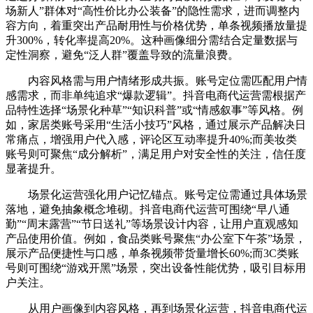
场新人”群体对“高性价比办公装备”的隐性需求，进而调整内
容方向，着重突出产品耐用性与价格优势，单条视频播放量提
升300%，转化率提高20%。这种画像细分需结合定量数据与
定性洞察，避免“泛人群”覆盖导致的流量浪费。
内容风格需与用户情绪形成共振。账号定位需匹配用户情
感需求，而非单纯追求“爆款逻辑”。抖音电商代运营需根据产
品特性选择“场景化种草”“知识科普”或“情感叙事”等风格。例
如，家居类账号采用“生活小技巧”风格，通过展示产品解决日
常痛点，增强用户代入感，评论区互动率提升40%;而美妆类
账号则可聚焦“成分解析”，满足用户对安全性的关注，信任度
显著提升。
场景化运营强化用户记忆锚点。账号定位需通过具体场景
落地，避免抽象概念堆砌。抖音电商代运营可围绕“早八通
勤”“周末露营”“节日送礼”等场景设计内容，让用户直观感知
产品使用价值。例如，食品类账号聚焦“办公室下午茶”场景，
展示产品便捷性与口感，单条视频带货量增长60%;而3C类账
号则可围绕“游戏开黑”场景，突出设备性能优势，吸引目标用
户关注。
从用户画像到内容风格，再到场景化运营，抖音电商代运