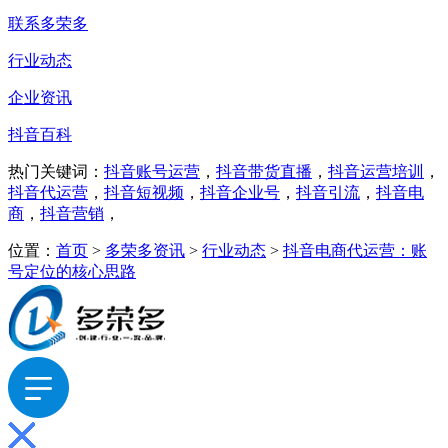
联系多荣多
行业动态
企业资讯
抖音百科
热门关键词：
抖音账号运营
，
抖音带货直播
，
抖音运营培训
，
抖音代运营
，
抖音短视频
，
抖音企业号
，
抖音引流
，
抖音电
商
，
抖音营销
，
位置：
首页
>
多荣多资讯
>
行业动态
>
抖音电商代运营：账
号定位的核心思路