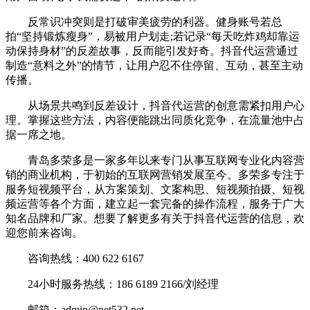
反常识冲突则是打破审美疲劳的利器。健身账号若总
拍“坚持锻炼瘦身”，易被用户划走;若记录“每天吃炸鸡却靠运
动保持身材”的反差故事，反而能引发好奇。抖音代运营通过
制造“意料之外”的情节，让用户忍不住停留、互动，甚至主动
传播。
从场景共鸣到反差设计，抖音代运营的创意需紧扣用户心
理。掌握这些方法，内容便能跳出同质化竞争，在流量池中占
据一席之地。
青岛多荣多是一家多年以来专门从事互联网专业化内容营
销的商业机构，于初始的互联网营销发展至今。多荣多专注于
服务短视频平台，从方案策划、文案构思、短视频拍摄、短视
频运营等各个方面，建立起一套完备的操作流程，服务于广大
知名品牌和厂家。想要了解更多有关于抖音代运营的信息，欢
迎您前来咨询。
咨询热线：400 622 6167
24小时服务热线：186 6189 2166/刘经理
邮箱：admin@net532.net