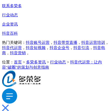
联系多荣多
行业动态
企业资讯
抖音百科
热门关键词：
抖音账号运营
，
抖音带货直播
，
抖音运营培训
，
抖音代运营
，
抖音短视频
，
抖音企业号
，
抖音引流
，
抖音电
商
，
抖音营销
，
位置：
首页
>
多荣多资讯
>
行业动态
>
抖音代运营：让内
容“破圈”的策划与创意指南