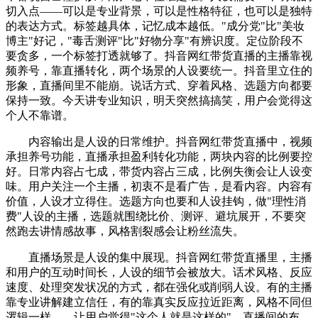
切入点——可以是专业背景，可以是性格特征，也可以是独特
的表达方式。标签越具体，记忆成本越低。"成分党"比"美妆
博主"好记，"毒舌测评"比"好物分享"有辨识度。定位阶段不
要贪多，一个标签打透就够了。抖音网红带货直播的主播靠视
频养号，靠直播转化，两个场景的人设要统一。抖音里立住的
形象，直播间里不能崩。说话方式、穿着风格、选题方向都要
保持一致。今天讲专业知识，明天突然搞搞笑，用户会觉得这
个人不靠谱。
内容输出是人设的日常维护。抖音网红带货直播中，视频
承担养号功能，直播承担盈利转化功能，两块内容的比例要控
好。日常内容占七成，带货内容占三成，比例失衡会让人设变
味。用户关注一个主播，初衷不是看广告，是看内容。内容有
价值，人设才立得住。选题方向也要和人设挂钩，做"理性消
费"人设的主播，选题就围绕比价、测评、避坑展开，不要突
然跑去讲情感故事，风格割裂感会让粉丝流失。
直播场景是人设的集中展现。抖音网红带货直播里，主播
和用户的互动时间长，人设的细节会被放大。话术风格、反应
速度、处理突发状况的方式，都在强化或削弱人设。有的主播
靠专业讲解建立信任，有的靠真实反应拉近距离，风格不同但
逻辑一样——让用户觉得"这个人就是这样的"。直播间的布