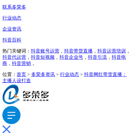
联系多荣多
行业动态
企业资讯
抖音百科
热门关键词：
抖音账号运营
，
抖音带货直播
，
抖音运营培训
，
抖音代运营
，
抖音短视频
，
抖音企业号
，
抖音引流
，
抖音电
商
，
抖音营销
，
位置：
首页
>
多荣多资讯
>
行业动态
>
抖音网红带货直播：
主播人设打造