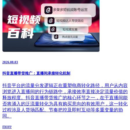
2026.08.03
抖音直播带货推广：直播间承接转化机制
抖音平台的流量分发逻辑正在重塑电商转化路径，用户从内容
浏览进入直播间的行为链路中，承接效率直接决定流量价值的
释放程度。抖音直播带货推广的核心环节之一，在于直播间能
否将涌入的泛流量转化为具有购买意向的有效用户，这一转化
过程涉及人货场匹配、节奏把控及即时互动等多重变量的协
同。
more