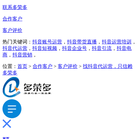
联系多荣多
合作客户
客户评价
热门关键词：
抖音账号运营
，
抖音带货直播
，
抖音运营培训
，
抖音代运营
，
抖音短视频
，
抖音企业号
，
抖音引流
，
抖音电
商
，
抖音营销
，
位置：
首页
>
合作客户
>
客户评价
>
找抖音代运营，只信赖
多荣多
首页