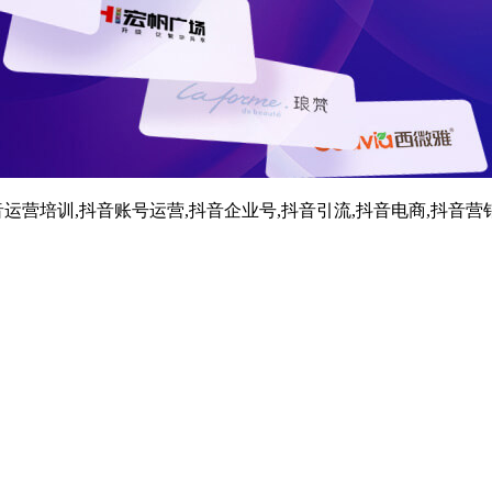
运营培训,抖音账号运营,抖音企业号,抖音引流,抖音电商,抖音营