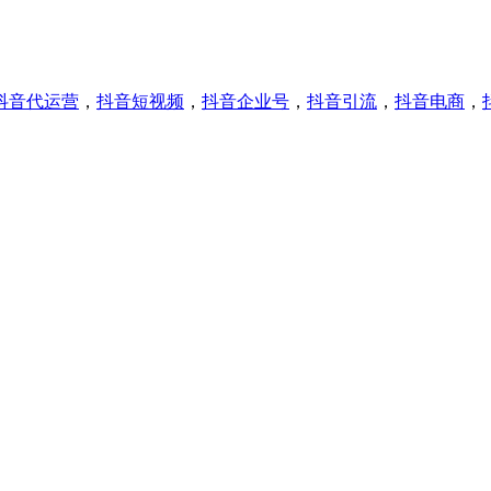
抖音代运营
，
抖音短视频
，
抖音企业号
，
抖音引流
，
抖音电商
，