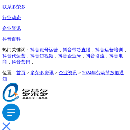
联系多荣多
行业动态
企业资讯
抖音百科
热门关键词：
抖音账号运营
，
抖音带货直播
，
抖音运营培训
，
抖音代运营
，
抖音短视频
，
抖音企业号
，
抖音引流
，
抖音电
商
，
抖音营销
，
位置：
首页
>
多荣多资讯
>
企业资讯
>
2024年劳动节放假通
知