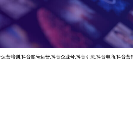
运营培训,抖音账号运营,抖音企业号,抖音引流,抖音电商,抖音营