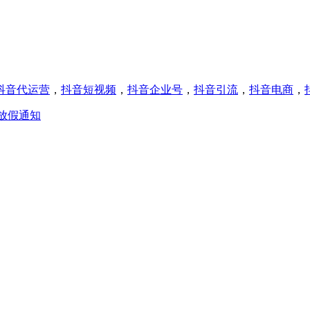
抖音代运营
，
抖音短视频
，
抖音企业号
，
抖音引流
，
抖音电商
，
节放假通知