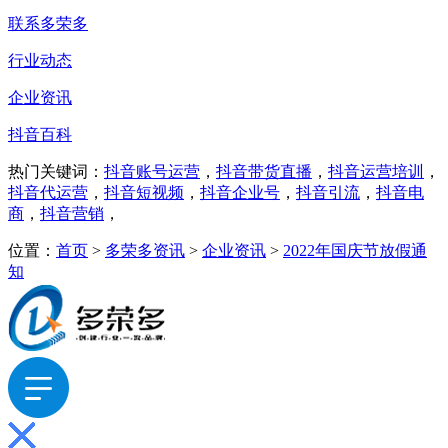
联系多荣多
行业动态
企业资讯
抖音百科
热门关键词：
抖音账号运营
，
抖音带货直播
，
抖音运营培训
，
抖音代运营
，
抖音短视频
，
抖音企业号
，
抖音引流
，
抖音电
商
，
抖音营销
，
位置：
首页
>
多荣多资讯
>
企业资讯
>
2022年国庆节放假通
知