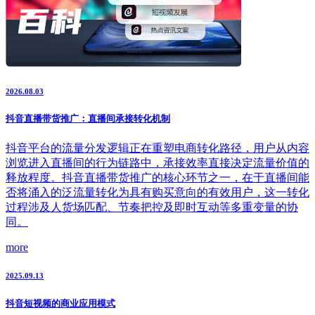
2026.08.03
抖音直播带货推广：直播间承接转化机制
抖音平台的流量分发逻辑正在重塑电商转化路径，用户从内容
浏览进入直播间的行为链路中，承接效率直接决定流量价值的
释放程度。抖音直播带货推广的核心环节之一，在于直播间能
否将涌入的泛流量转化为具有购买意向的有效用户，这一转化
过程涉及人货场匹配、节奏把控及即时互动等多重变量的协
同。
more
2025.09.13
抖音短视频的商业应用模式