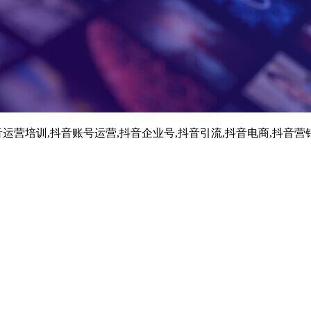
运营培训,抖音账号运营,抖音企业号,抖音引流,抖音电商,抖音营