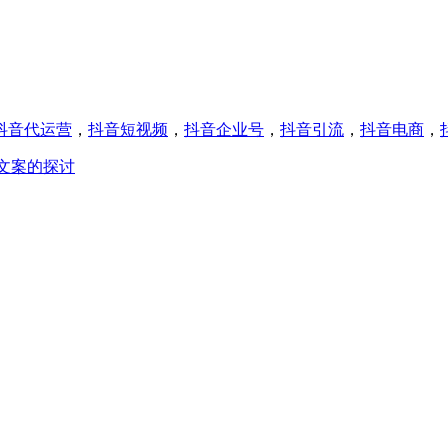
抖音代运营
，
抖音短视频
，
抖音企业号
，
抖音引流
，
抖音电商
，
文案的探讨