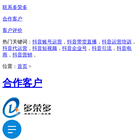
联系多荣多
合作客户
客户评价
热门关键词：
抖音账号运营
，
抖音带货直播
，
抖音运营培训
，
抖音代运营
，
抖音短视频
，
抖音企业号
，
抖音引流
，
抖音电
商
，
抖音营销
，
位置：
首页
>
合作客户